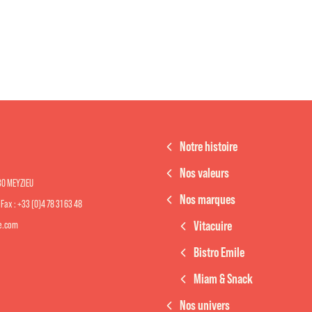
Notre histoire
Nos valeurs
330 MEYZIEU
Nos marques
- Fax : +33 (0)4 78 31 63 48
Vitacuire
re.com
Bistro Emile
Miam & Snack
Nos univers