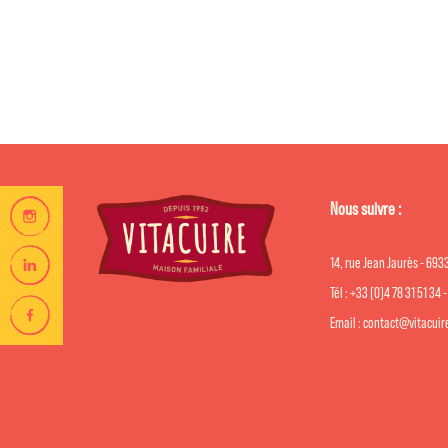
Nous suivre :
14, rue Jean Jaurès - 69
Tél : +33 (0)4 78 31 51 34 
Email : contact@vitacui