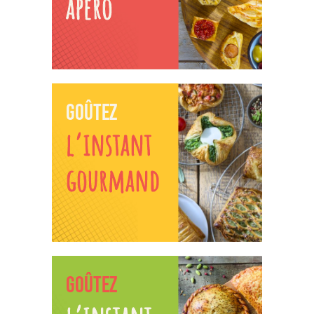
apéro
GOÛTEZ
l’instant
gourmand
GOÛTEZ