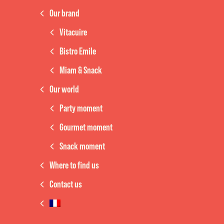
Our brand
Vitacuire
Bistro Emile
Miam & Snack
Our world
Party moment
Gourmet moment
Snack moment
Where to find us
Contact us