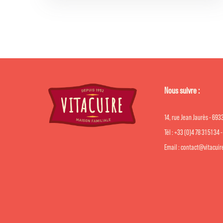
Nous suivre :
14, rue Jean Jaurès - 69
Tél : +33 (0)4 78 31 51 34 
Email : contact@vitacui