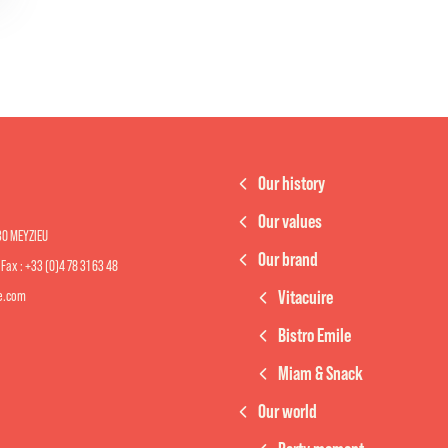
Our history
Our values
330 MEYZIEU
Our brand
- Fax : +33 (0)4 78 31 63 48
Vitacuire
re.com
Bistro Emile
Miam & Snack
Our world