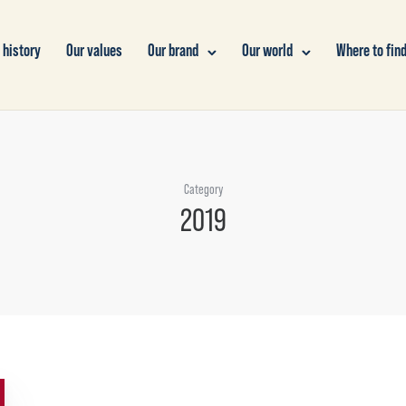
 history
Our values
Our brand
Our world
Where to find
Category
2019