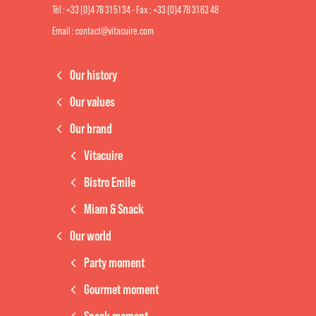
Tél : +33 (0)4 78 31 51 34 - Fax : +33 (0)4 78 31 63 48
Email : contact@vitacuire.com
Our history
Our values
Our brand
Vitacuire
Bistro Emile
Miam & Snack
Our world
Party moment
Gourmet moment